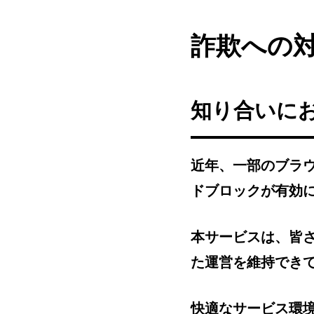
詐欺への
知り合いに
近年、一部のブラ
ドブロックが有効
本サービスは、皆
た運営を維持でき
快適なサービス環